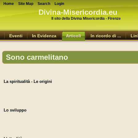
Home
Site Map
Search
Login
Divina-Misericordia.eu
Il sito della Divina Misericordia - Firenze
Eventi
In Evidenza
Articoli
In ricordo di ...
Lin
Sono carmelitano
La spiritualità - Le origini
Lo sviluppo