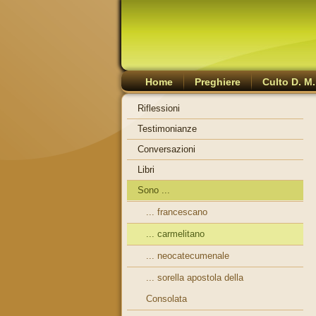
Home
Preghiere
Culto D. M.
Riflessioni
Testimonianze
Conversazioni
Libri
Sono ...
... francescano
... carmelitano
... neocatecumenale
... sorella apostola della
Consolata