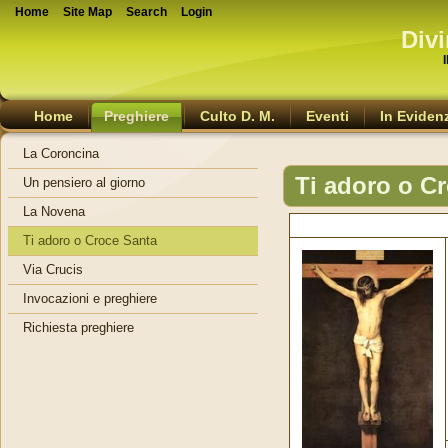
Home
Site Map
Search
Login
Divi
Home
Preghiere
Culto D. M.
Eventi
In Eviden
La Coroncina
Ti adoro o C
Un pensiero al giorno
La Novena
Ti adoro o Croce Santa
Via Crucis
Invocazioni e preghiere
Richiesta preghiere