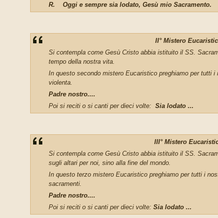
R.
Oggi e sempre sia lodato,
Gesù mio Sacramento.
II° Mistero Eucaristi
Si contempla come Gesù Cristo abbia istituito il SS. Sacrame
tempo della nostra vita.
In questo secondo mistero Eucaristico preghiamo per tutti i n
violenta.
Padre nostro....
Poi
si
reciti o si canti per dieci volte:
Sia lodato
...
III°
Mistero Eucaristi
Si contempla come Gesù Cristo abbia istituito il SS. Sacrame
sugli altari per noi, sino alla fine del mondo.
In questo terzo mistero Eucaristico preghiamo per tutti i nos
sacramenti.
Padre nostro....
Poi si reciti o si canti per dieci volte:
Sia lodato
...