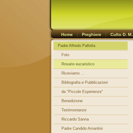
Home
Preghiere
Culto D. M.
Padre Alfredo Pallotta
Foto
Rosario eucaristico
Riceviamo ...
Bibliografia e Pubblicazioni
da "Piccole Esperienze"
Benedizione
Testimonianze
Riccardo Sanna
Padre Candido Amantini