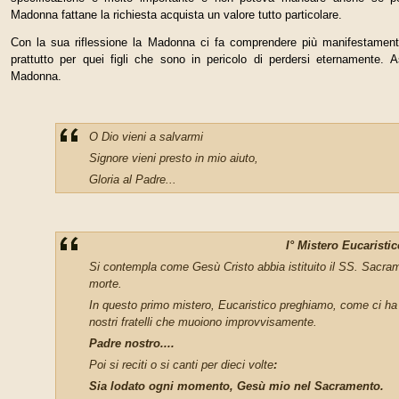
Madonna fattane la richiesta acquista un valore tutto par­ticolare.
Con la sua riflessione la Madonna ci fa comprendere più manifestament
prattutto per quei figli che sono in pericolo di perdersi eternamente. 
Madonna.
O Dio vieni a salvarmi
Signore vieni presto in mio aiuto,
Gloria al Padre...
I° Mistero Eucaristic
Si contempla come Gesù Cristo abbia istituito il SS. Sacram
morte.
In questo primo mistero, Eucaristico preghiamo, come ci ha
nostri fratelli che muoiono improvvisamente.
Padre
nostro....
Poi si reciti o si canti per dieci volte
:
Sia lodato ogni momento,
Gesù mio nel Sacramen