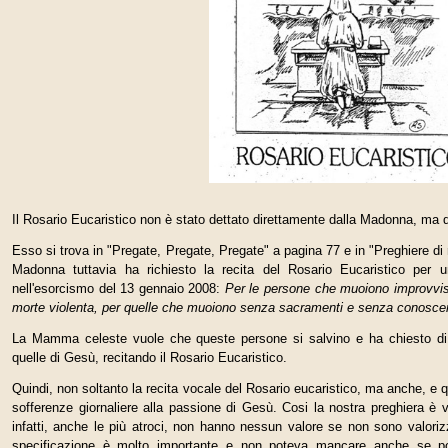
Il Rosario Eucaristico non è stato dettato direttamente dalla Madonna, ma
Esso si trova in "Pregate, Pregate, Pregate" a pagina 77 e in "Preghiere di
Madonna tuttavia ha richiesto la recita del Rosario Eucaristico per u
nell'esorcismo del 13 gennaio 2008:
Per le persone che muoiono improvvi
morte violenta, per quelle che muoiono senza sacramenti e senza conosce
La Mamma celeste vuole che queste persone si salvino e ha chiesto di un
quelle di Gesù, recitando il Rosario Eucaristico.
Quindi, non soltanto la recita vocale del Rosario eucari­stico, ma anche, e 
sofferenze giornaliere alla passione di Gesù. Cosi la nostra preghiera è 
infatti, anche le più atroci, non hanno nessun valo­re se non sono valori
specificazione è molto importante e non poteva mancare anche se 