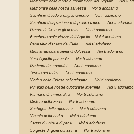
Memoriale della morte e risurrezione del Signore Noi ti a
Memoriale della nostra salvezza Noi ti adoriamo
Sacrificio di lode e ringraziamento Noi ti adoriamo
Sacrificio d’espiazione e di propiziazione Noi ti adoriamo
Dimora di Dio con gli uomini Noi ti adoriamo
Banchetto delle Nozze dell’Agnello Noi ti adoriamo
Pane vivo disceso dal Cielo Noi ti adoriamo
Manna nascosta piena di dolcezza Noi ti adoriamo
Vero Agnello pasquale Noi ti adoriamo
Diadema dei sacerdoti Noi ti adoriamo
Tesoro dei fedeli Noi ti adoriamo
Viatico della Chiesa pellegrinante Noi ti adoriamo
Rimedio delle nostre quotidiane infermità Noi ti adoriamo
Farmaco di immortalità Noi ti adoriamo
Mistero della Fede Noi ti adoriamo
Sostegno della speranza Noi ti adoriamo
Vincolo della carità Noi ti adoriamo
Segno di unità e di pace Noi ti adoriamo
Sorgente di gioia purissima Noi ti adoriamo