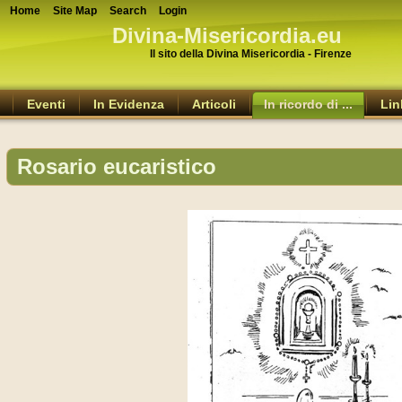
Home
Site Map
Search
Login
Divina-Misericordia.eu
Il sito della Divina Misericordia - Firenze
Eventi
In Evidenza
Articoli
In ricordo di ...
Lin
Rosario eucaristico