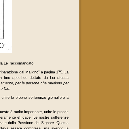
 da Lei raccomandato.
 riparazione dal Maligno" a pagina 175. La
n fine specifico dettato da Lei stessa
samente, per le persone che muoiono per
re Dio
.
ire le proprie sofferenze giornaliere a
questo è molto importante, unire le proprie
veramente efficace. Le nostre soffe­renze
zzate dalla Passione del Signore. Questa
poteva essere compresa, ma avendo la