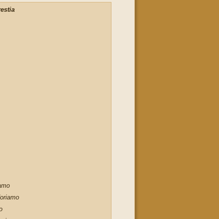
estia
iamo
doriamo
o