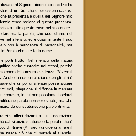
 davanti al Signore, riconosco che Dio ha
mistero di un Dio, che è per essena
caritas
,
re che la presenza è quella del Signore mio
silenzio rende ragione di questa presenza.
editava tutte queste cose nel suo cuore”.
rtare via la parola, che custodiamo nel
nel silenzio, ed è quasi irritante il suo
lenzio non è mancanza di personalità, ma
la Parola che si è fatta carne.
porti frutto. Nel silenzio della natura
significa anche custodire noi stessi, perché
profondo della nostra esistenza. “Vivere il
. Anche la nostra relazione con gli altri è
sare che un po’ di silenzio possa aiutare
rci soli, piaga che si diffonde in maniera
 un contesto, in cui non possiamo lasciarci
roliferano parole non solo vuote, ma che
enzio, da cui scaturiscono parole di vita.
ora ci si alleni davanti a Lui. L’adorazione
ché dal silenzio scaturisce la parola che è
co di Ninive (VII sec.) ci dice di amare il
che nasce ciò che ci porterà al silenzio.