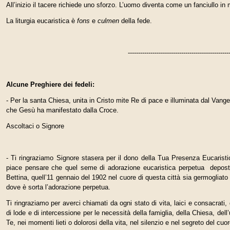
All’inizio il tacere richiede uno sforzo. L’uomo diventa come un fanciullo in
La liturgia eucaristica è
fons
e
culmen
della fede.
-------------------------------------------------
Alcune Preghiere dei fedeli:
- Per la santa Chiesa, unita in Cristo mite Re di pace e illuminata dal Vang
che Gesù ha manifestato dalla Croce.
Ascoltaci o Signore
- Ti ringraziamo Signore stasera per il dono della Tua Presenza Eucaristi
piace pensare che quel seme di adorazione eucaristica perpetua depost
Bettina, quell’11 gennaio del 1902 nel cuore di questa città sia germogliato
dove è sorta l’adorazione perpetua.
Ti ringraziamo per averci chiamati da ogni stato di vita, laici e consacrati
di lode e di intercessione per le necessità della famiglia, della Chiesa, dell
Te, nei momenti lieti o dolorosi della vita, nel silenzio e nel segreto del cuo