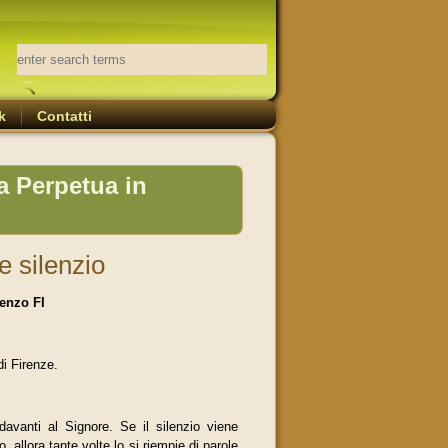
k
Contatti
a Perpetua in
e silenzio
renzo FI
i Firenze.
avanti al Signore. Se il silenzio viene
 allora tante volte lo si riempie di parole