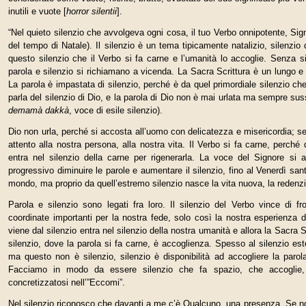
inutili e vuote [
horror silentii
].
“Nel quieto silenzio che avvolgeva ogni cosa, il tuo Verbo onnipotente, Sig
del tempo di Natale). Il silenzio è un tema tipicamente natalizio, silenzio 
questo silenzio che il Verbo si fa carne e l’umanità lo accoglie. Senza sil
parola e silenzio si richiamano a vicenda. La Sacra Scrittura è un lungo e a
La parola è impastata di silenzio, perché è da quel primordiale silenzio ch
parla del silenzio di Dio, e la parola di Dio non è mai urlata ma sempre sussu
demamà dakkà
, voce di esile silenzio).
Dio non urla, perché si accosta all’uomo con delicatezza e misericordia; se 
attento alla nostra persona, alla nostra vita. Il Verbo si fa carne, perch
entra nel silenzio della carne per rigenerarla. La voce del Signore si 
progressivo diminuire le parole e aumentare il silenzio, fino al Venerdì san
mondo, ma proprio da quell’estremo silenzio nasce la vita nuova, la redenz
Parola e silenzio sono legati fra loro. Il silenzio del Verbo vince di f
coordinate importanti per la nostra fede, solo così la nostra esperienza 
viene dal silenzio entra nel silenzio della nostra umanità e allora la Sacra 
silenzio, dove la parola si fa carne, è accoglienza. Spesso al silenzio est
ma questo non è silenzio, silenzio è disponibilità ad accogliere la parola
Facciamo in modo da essere silenzio che fa spazio, che accoglie, si
concretizzatosi nell’”Eccomi”.
Nel silenzio riconosco che davanti a me c’è Qualcuno, una presenza. Se non