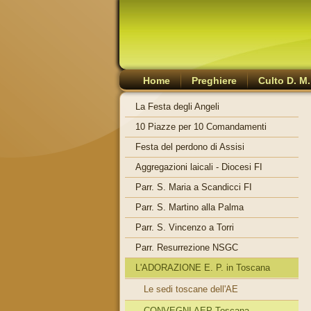
Home
Preghiere
Culto D. M.
La Festa degli Angeli
10 Piazze per 10 Comandamenti
Festa del perdono di Assisi
Aggregazioni laicali - Diocesi FI
Parr. S. Maria a Scandicci FI
Parr. S. Martino alla Palma
Parr. S. Vincenzo a Torri
Parr. Resurrezione NSGC
L'ADORAZIONE E. P. in Toscana
Le sedi toscane dell'AE
CONVEGNI AEP Toscana