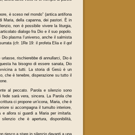
nore, è sceso nel mondo” (antica antifona
di Maria, della capanna, dei pastori. È in
enzio, non è possibile vivere la liturgia,
rticolato dialogo fra Dio e il suo popolo.
e Dio plasma l’universo, anche il salmista
rrata (cfr. 1Re 19: il profeta Elia e il
qol
urlasse, rischierebbe di annullarci, Dio è
é questa ha bisogno di essere sanata, Dio
avvicina a tutti. La storia di Gesù è un
to, che è tenebre, disperazione su tutto il
ione.
ronte al peccato. Parola e silenzio sono
di fede sarà vera, sincera. La Parola che
Scrittura ci propone un’icona, Maria, che è
eriore si accompagna il tumulto interiore,
 e allora si guardi a Maria per imitarla.
lenzio che è apertura, disponibilità,
 riesco a stare in silenzio davanti a una