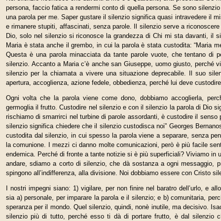
persona, faccio fatica a rendermi conto di quella persona. Se sono silenzio
una parola per me. Saper gustare il silenzio significa quasi intravedere il 
e rimanere stupiti, affascinati, senza parole. Il silenzio serve a riconosce
Dio, solo nel silenzio si riconosce la grandezza di Chi mi sta davanti, il 
Maria è stata anche il grembo, in cui la parola è stata custodita: “Maria m
Questa è una parola minacciata da tante parole vuote, che tentano di po
silenzio. Accanto a Maria c’è anche san Giuseppe, uomo giusto, perché vive 
silenzio per la chiamata a vivere una situazione deprecabile. Il suo si
apertura, accoglienza, azione fedele, obbedienza, perché lui deve custodire 
Ogni volta che la parola viene come dono, dobbiamo accoglierla, perché 
germoglia il frutto. Custodire nel silenzio e con il silenzio la parola di Dio 
rischiamo di smarrirci nel turbine di parole assordanti, è custodire il senso 
silenzio significa chiedere che il silenzio custodisca noi” Georges Bernanos
custodita dal silenzio, in cui spesso la parola viene a separare, senza pen
la comunione. I mezzi ci danno molte comunicazioni, però è più facile senti
endemica. Perché di fronte a tante notizie si è più superficiali? Viviamo in
andare, sdiamo a corto di silenzio, che dà sostanza a ogni messaggio, p
spingono all’indifferenza, alla divisione. Noi dobbiamo essere con Cristo sil
I nostri impegni siano: 1) vigilare, per non finire nel baratro dell’urlo, e all
sia a) personale, per imparare la parola e il silenzio; e b) comunitaria, per
speranza per il mondo. Quel silenzio, quindi, nonè inutile, ma decisivo. Isac
silenzio più di tutto, perché esso ti dà di portare frutto, è dal silenzio 