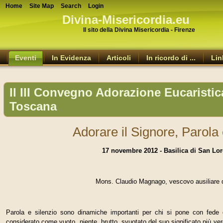
Home
Site Map
Search
Login
Divina-Misericordia.eu
Il sito della Divina Misericordia - Firenze
Eventi
In Evidenza
Articoli
In ricordo di ...
Lin
Il III Convegno Adorazione Eucaristic
Toscana
Adorare il Signore, Parola 
17 novembre 2012 - Basilica di San Lo
Mons. Claudio Magnago, vescovo ausiliare d
Parola e silenzio sono dinamiche importanti per chi si pone con fede d
considerato come vuoto, niente, brutto, svuotato del suo significato più vero,