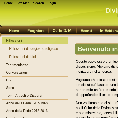
Home
Site Map
Search
Login
Divi
Home
Preghiere
Culto D. M.
Eventi
In Eviden
Riflessioni
Benvenuto in 
Riflessioni di religiosi e religiose
Riflessioni di laici
Questo vuole essere un luogo
Testimonianze
disposizione. Abbiamo diviso
indirizzare nella ricerca.
Conversazioni
Vogliamo che ciascuno si sen
Libri
il resto si può lasciare una 
Sono ...
altri tramite un “commento”.
di approfondire il testo co
Temi, Articoli e Discorsi
Non vogliamo che ci sia un’ar
Anno della Fede 1967-1968
noi il Culto della Divina Mi
Anno della Fede 2012-2013
modo misterioso, facendoli s
questo lo scopo manifesto d