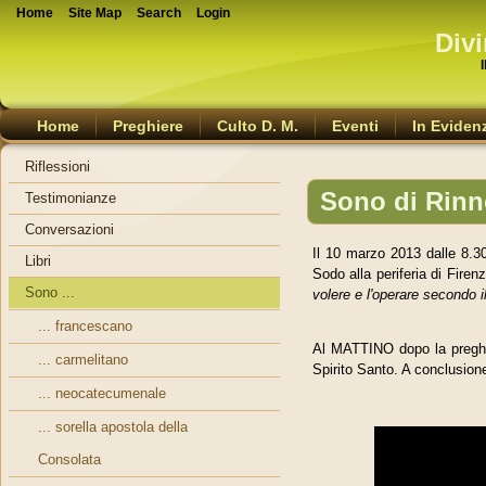
Home
Site Map
Search
Login
Divi
Home
Preghiere
Culto D. M.
Eventi
In Eviden
Riflessioni
Sono di Rinn
Testimonianze
Conversazioni
Il 10 marzo 2013 dalle 8.30
Libri
Sodo alla periferia di Fire
Sono ...
volere e l'operare secondo 
... francescano
Al MATTINO dopo la preghie
... carmelitano
Spirito Santo. A conclusio
... neocatecumenale
... sorella apostola della
Consolata