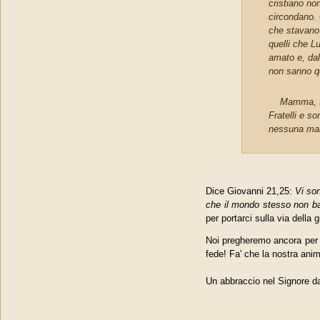
cristiano no
circondano. 
che stavano 
quelli che L
amato e, dal
non sanno qu
Mamma, ti c
Fratelli e s
nessuna mal
Dice Giovanni 21,25:
Vi so
che il mondo stesso non bas
per portarci sulla via della 
Noi pregheremo ancora per l
fede! Fa' che la nostra anim
Un abbraccio nel Signor