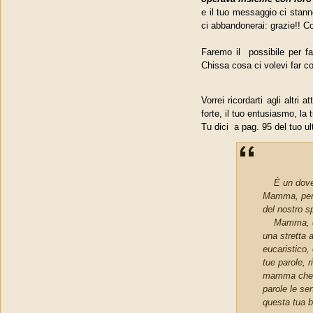
e il tuo messaggio ci stann
ci abbandonerai: grazie!! 
Faremo il possibile per fa
Chissa cosa ci volevi far c
Vorrei ricordarti agli altri
forte, il tuo entusiasmo, la
Tu dici a pag. 95 del tuo u
È un dovere
Mamma, per i
del nostro sp
Mamma, quan
una stretta a
eucaristico,
tue parole, 
mamma che vu
parole le se
questa tua b