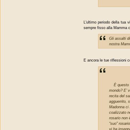
L'ultimo periodo della tua 
sempre fisso alla Mamma ce
Gli assalti 
nostra Mamma
E ancora le tue riflessioni 
È questo un 
mondo? E’ ve
recita del s
agguerrito, 
Madonna ci m
coalizzato n
rosario non 
“suo” rosari
vi ha insegn