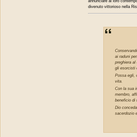
annunciare ai loro contempo
divenuto vittorioso nella Ri
Conservando 
ai raduni per
preghiera al 
gli esorcist
Possa egli, 
vita.
Con la sua i
membro, affi
beneficio di 
Dio conceda 
sacerdozio e 