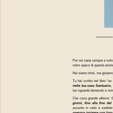
========
Per noi sarai sempre e solo 
vetro opaco di questa esist
Noi siamo tristi, ma gioiamo
Tu hai scritto nel libro “
nella tua casa Santuario, 
tuo sguardo benevolo e min
Che cosa grande affermi: 
giorni, fino alla fine de
assunto in cielo e sedette
operava insieme con loro