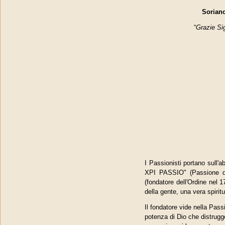
Soriano
“
Grazie Si
I Passionisti portano sull'
XPI PASSIO" (Passione di 
(fondatore dell'Ordine nel 
della gente, una vera spiritu
Il fondatore vide nella Pass
potenza di Dio che distrugge