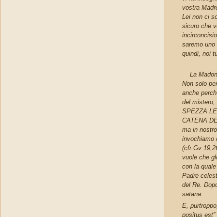
vostra Madre
Lei non ci so
sicuro che v
incirconcisio
saremo uno i
quindi, noi t
La Madonna 
Non solo per
anche perché
del mister
SPEZZA LE
CATENA DEL 
ma in nostro
invochiamo 
(cfr.Gv 19,
vuole che gl
con la quale 
Padre celest
del Re. Dopo
satana.
E, purtroppo
positus est”