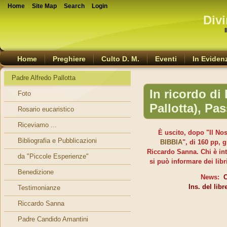
Home
Site Map
Search
Login
Divi
Home
Preghiere
Culto D. M.
Eventi
In Eviden
Padre Alfredo Pallotta
In ricordo di
Foto
Pallotta), Pa
Rosario eucaristico
Riceviamo ...
È uscito, dopo "Il No
Bibliografia e Pubblicazioni
BIBBIA
", di 160 pp, g
Riccardo Sanna. Chi è in
da "Piccole Esperienze"
si può informare dei libr
Benedizione
News:
Ins. del libr
Testimonianze
Riccardo Sanna
Padre Candido Amantini