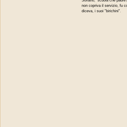
Soriano, scuola che padre Al
non copriva il servizio, fu 
diceva, i suoi "birichini".