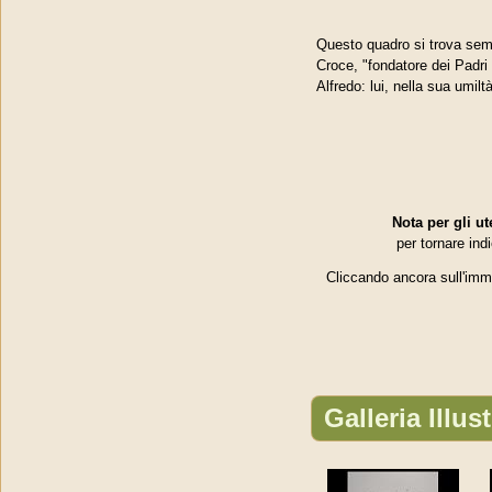
Questo quadro si trova semp
Croce, "fondatore dei Padri 
Alfredo: lui, nella sua umil
Nota per gli ut
per tornare ind
Cliccando ​ancora sull'im
Galleria Illus