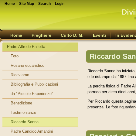
Home
Site Map
Search
Login
Divi
Home
Preghiere
Culto D. M.
Eventi
In Eviden
Padre Alfredo Pallotta
Riccardo Sann
Foto
Rosario eucaristico
Riccardo Sanna ha iniziato a
Riceviamo ...
e le ristampe dal 1987 fino
Bibliografia e Pubblicazioni
La perdita fisica di Padre A
parroco per circa dieci anni
da "Piccole Esperienze"
Per Riccardo questa pagina è
Benedizione
presenza. Le foto riguardano
Testimonianze
Riccardo Sanna
Padre Candido Amantini