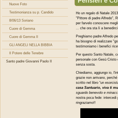
Pensieri e Co
Nuove Foto
Testimonianza su p. Candido
Ho un regalo di Natale 2013 
"Pittore di padre Alfredo",
8/06/13 Soriano
per farvelo conoscere megli
... che ora sta lì a benedirc
Cuore di Gemma
Preghiamo padre Alfredo per 
Cuore di Gemma II
ha bisogno di realizzare "gr
GLI ANGELI NELLA BIBBIA
testimoniamo i benefici rice
Il Potere delle Tenebre
Per questo Santo Natale, c
personale con Gesù Cristo o
Santo padre Giovanni Paolo II
senza sosta.
Chiediamo, aggiungo io, l'in
grazie non arrivano, perché
scritto nel libro “un esorc
casa Santuario, viva ti mu
sguardo benevolo e minacci
nostra poca fede: intercedi 
ringraziamo!!