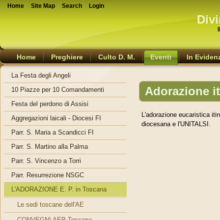
Home
Site Map
Search
Login
Divi
Home
Preghiere
Culto D. M.
Eventi
In Eviden
La Festa degli Angeli
Adorazione it
10 Piazze per 10 Comandamenti
Festa del perdono di Assisi
L'adorazione eucaristica iti
Aggregazioni laicali - Diocesi FI
diocesana e l'UNITALSI.
Parr. S. Maria a Scandicci FI
Parr. S. Martino alla Palma
Parr. S. Vincenzo a Torri
Parr. Resurrezione NSGC
L'ADORAZIONE E. P. in Toscana
Le sedi toscane dell'AE
CONVEGNI AEP Toscana